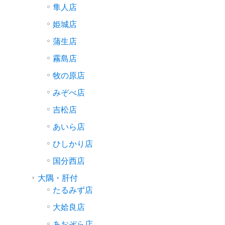
隼人店
姫城店
蒲生店
霧島店
牧の原店
みぞべ店
吉松店
あいら店
ひしかり店
国分西店
大隅・肝付
たるみず店
大姶良店
あおぞら店