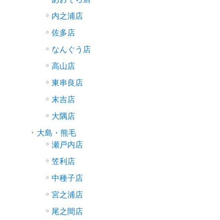
内之浦店
佐多店
なんぐう店
高山店
東串良店
末吉店
大隅店
大島・熊毛
瀬戸内店
笠利店
中種子店
宮之浦店
尾之間店