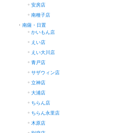
安房店
南種子店
南薩・日置
かいもん店
えい店
えい大川店
青戸店
サザウィン店
立神店
大浦店
ちらん店
ちらん永里店
木原店