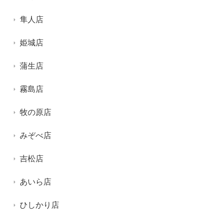
隼人店
姫城店
蒲生店
霧島店
牧の原店
みぞべ店
吉松店
あいら店
ひしかり店