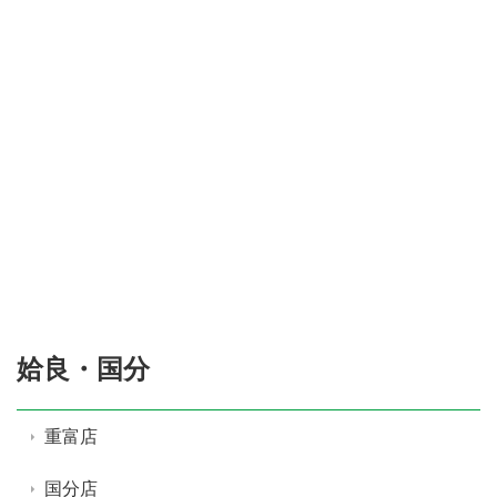
姶良・国分
重富店
国分店