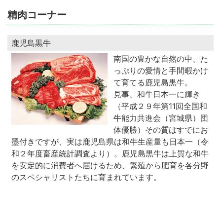
精肉コーナー
鹿児島黒牛
南国の豊かな自然の中、た
っぷりの愛情と手間暇かけ
て育てる鹿児島黒牛。
見事、和牛日本一に輝き
（平成２９年第11回全国和
牛能力共進会（宮城県）団
体優勝）その質はすでにお
墨付きですが、実は鹿児島県は和牛生産量も日本一（令
和２年度畜産統計調査より）。鹿児島黒牛は上質な和牛
を安定的に消費者へ届けるため、繁殖から肥育を各分野
のスペシャリストたちに育まれています。