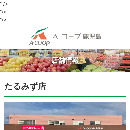
" />
"/>
"/>
店舗情報
たるみず店