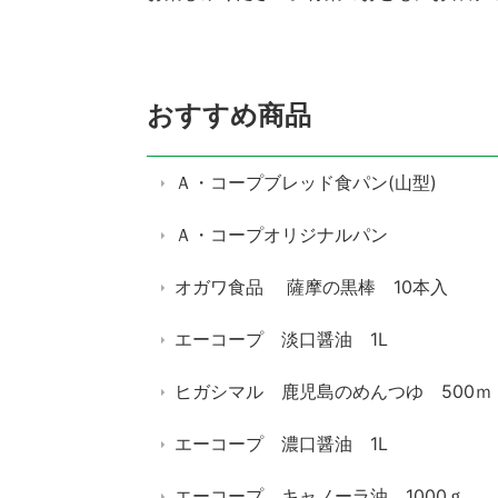
おすすめ商品
Ａ・コープブレッド食パン(山型)
Ａ・コープオリジナルパン
オガワ食品 薩摩の黒棒 10本入
エーコープ 淡口醤油 1L
ヒガシマル 鹿児島のめんつゆ 500ｍ
エーコープ 濃口醤油 1L
エーコープ キャノーラ油 1000ｇ