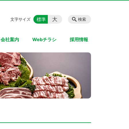
大
標準
文字サイズ
検索
会社案内
Webチラシ
採用情報