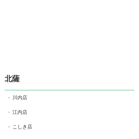
北薩
川内店
江内店
こしき店