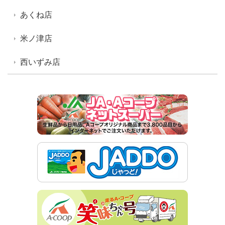
あくね店
米ノ津店
西いずみ店