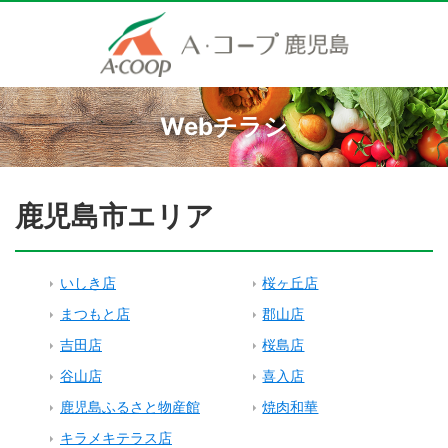
Webチラシ
鹿児島市エリア
いしき店
桜ヶ丘店
まつもと店
郡山店
吉田店
桜島店
谷山店
喜入店
鹿児島ふるさと物産館
焼肉和華
キラメキテラス店