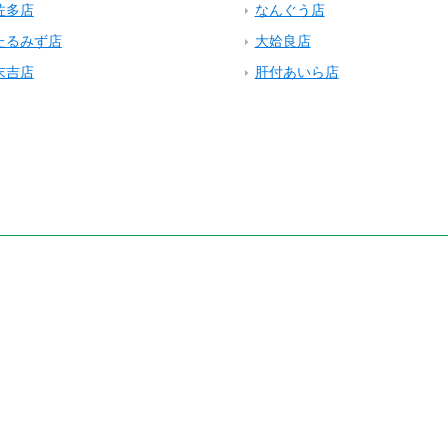
佐多店
なんぐう店
たるみず店
大姶良店
末吉店
肝付あいら店