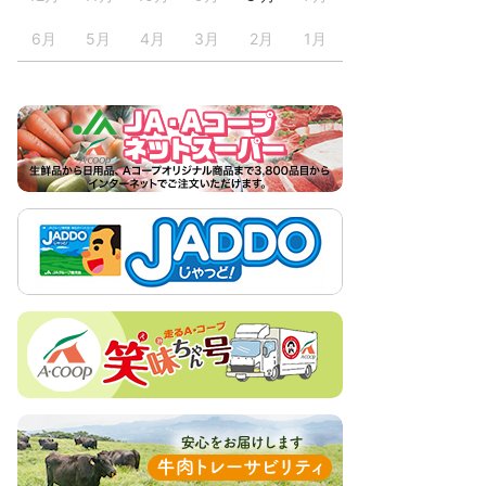
6月
5月
4月
3月
2月
1月