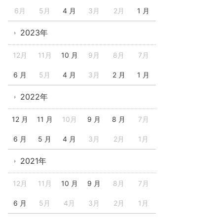
6月
5月
4 月
3月
2月
1 月
2023年
12月
11月
10 月
9月
8月
7月
6 月
5月
4 月
3月
2 月
1 月
2022年
12 月
11 月
10月
9 月
8 月
7月
6 月
5 月
4 月
3月
2月
1月
2021年
12月
11月
10 月
9 月
8月
7月
6 月
5月
4月
3月
2月
1月