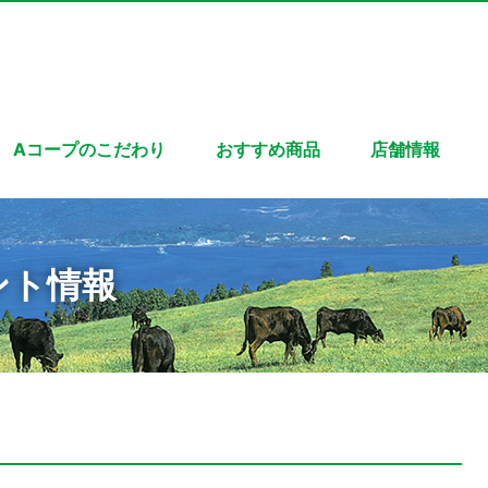
Aコープのこだわり
おすすめ商品
店舗情報
ント情報