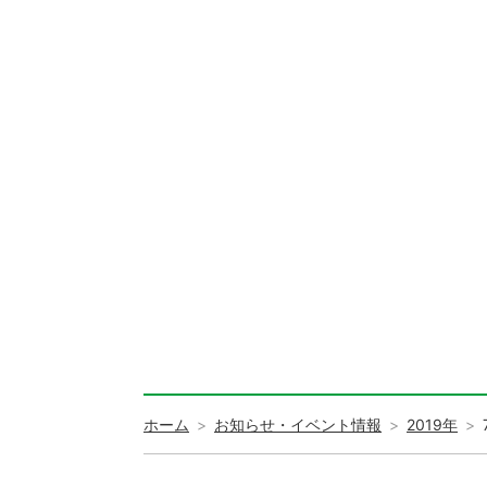
ホーム
お知らせ・イベント情報
2019年