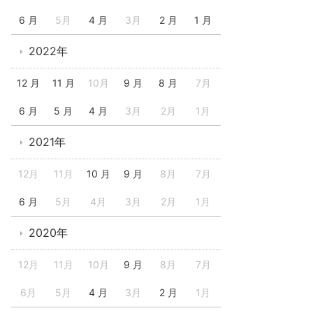
6 月
5月
4 月
3月
2 月
1 月
2022年
12 月
11 月
10月
9 月
8 月
7月
6 月
5 月
4 月
3月
2月
1月
2021年
12月
11月
10 月
9 月
8月
7月
6 月
5月
4月
3月
2月
1月
2020年
12月
11月
10月
9 月
8月
7月
6月
5月
4 月
3月
2 月
1月