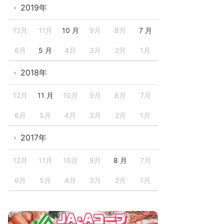
2019年
12月
11月
10 月
9月
8月
7 月
6月
5 月
4月
3月
2月
1月
2018年
12月
11 月
10月
9月
8月
7月
6月
5月
4月
3月
2月
1月
2017年
12月
11月
10月
9月
8 月
7月
6月
5月
4月
3月
2月
1月