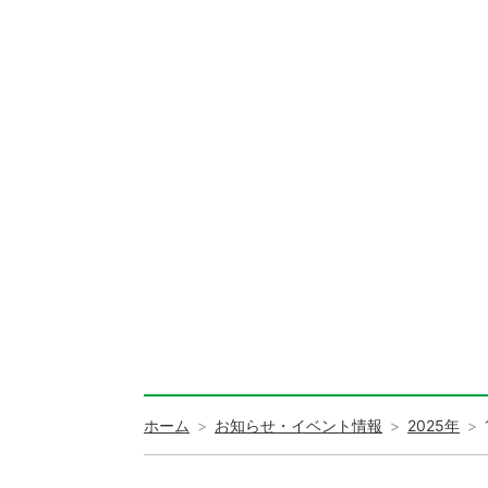
ホーム
お知らせ・イベント情報
2025年