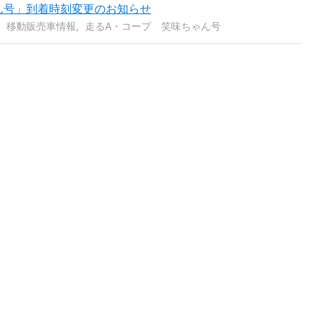
ん号」到着時刻変更のお知らせ
移動販売車情報
走るA・コープ 笑味ちゃん号