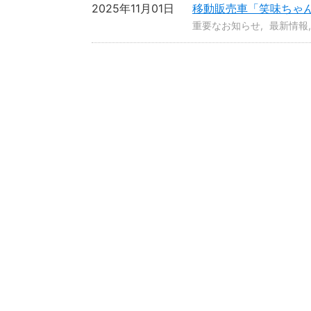
2025年11月01日
移動販売車「笑味ちゃ
重要なお知らせ
最新情報