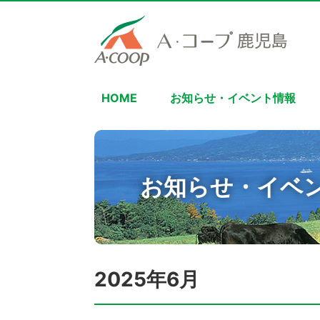
HOME
お知らせ・イベント情報
お知らせ・イベ
2025年6月