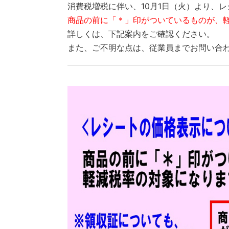
消費税増税に伴い、10月1日（火）より、
商品の前に「＊」印がついているものが、
詳しくは、下記案内をご確認ください。
また、ご不明な点は、従業員までお問い合