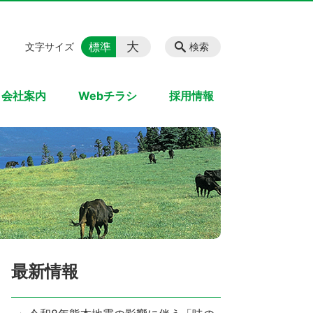
大
標準
文字サイズ
検索
会社案内
Webチラシ
採用情報
最新情報