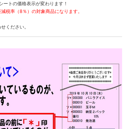
レシートの価格表示が変わります！
軽減税率（8％）の対象商品になります。
わせください。