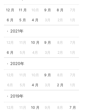
12 月
11 月
10月
9 月
8 月
7月
6 月
5 月
4 月
3月
2月
1月
2021年
12月
11月
10 月
9 月
8月
7月
6 月
5月
4月
3月
2月
1月
2020年
12月
11月
10月
9 月
8月
7月
6月
5月
4 月
3月
2 月
1月
2019年
12月
11月
10 月
9月
8月
7 月