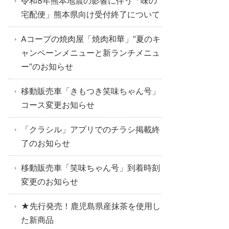
令和8年熊本地震の影響に伴う「味の
宅配便」熊本県向け受付終了について
Aコープの焼肉屋「焼肉和華」”夏のキ
ャンペーンメニューと新ランチメニュ
ー”のお知らせ
移動販売車「きもつき笑味ちゃん号」
コース変更お知らせ
「クラシル」アプリでのチラシ掲載終
了のお知らせ
移動販売車「笑味ちゃん号」到着時刻
変更のお知らせ
★先行発売！鹿児島県産抹茶を使用し
た新商品