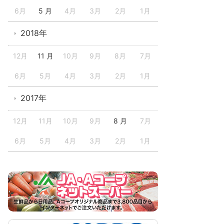
6月
5 月
4月
3月
2月
1月
2018年
12月
11 月
10月
9月
8月
7月
6月
5月
4月
3月
2月
1月
2017年
12月
11月
10月
9月
8 月
7月
6月
5月
4月
3月
2月
1月