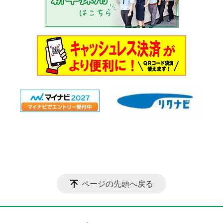
ページの先頭へ戻る