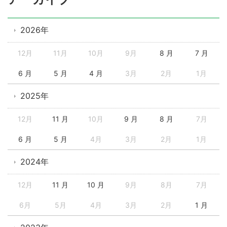
2026年
12月
11月
10月
9月
8 月
7 月
6 月
5 月
4 月
3月
2月
1月
2025年
12月
11 月
10月
9 月
8 月
7月
6 月
5 月
4月
3月
2月
1月
2024年
12月
11 月
10 月
9月
8月
7月
6月
5月
4月
3月
2月
1 月