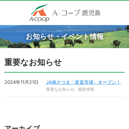
お知らせ・イベント情報
重要なお知らせ
2024年11月21日
JA南さつま「産直市場」オープン！
重要なお知らせ
最新情報
アーカイブ