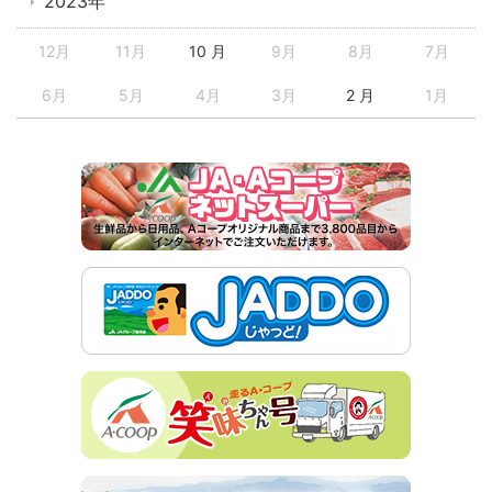
2023年
12月
11月
10 月
9月
8月
7月
6月
5月
4月
3月
2 月
1月