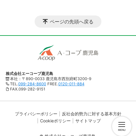
ページの先頭へ戻る
株式会社エーコープ鹿児島
本社：〒890-0033 鹿児島市西別府町3200-9
TEL.
099-284-8600
FREE.
0120-011-884
FAX.099-282-9151
プライバシーポリシー
反社会的勢力に対する基本方針
Cookieポリシー
サイトマップ