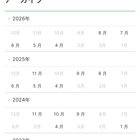
2026年
12月
11月
10月
9月
8 月
7 月
6 月
5 月
4 月
3月
2月
1月
2025年
12月
11 月
10月
9 月
8 月
7月
6 月
5 月
4 月
3月
2月
1月
2024年
12月
11 月
10 月
9 月
8月
7月
6月
5月
4 月
3月
2月
1 月