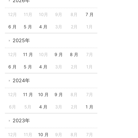
2026年
12月
11月
10月
9月
8月
7 月
6 月
5 月
4 月
3月
2月
1月
2025年
12月
11 月
10月
9 月
8 月
7月
6 月
5 月
4 月
3月
2月
1月
2024年
12月
11 月
10 月
9 月
8月
7月
6月
5月
4 月
3月
2月
1 月
2023年
12月
11月
10 月
9月
8月
7月