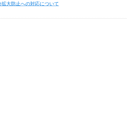
染拡大防止への対応について