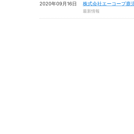
2020年09月16日
株式会社エーコープ鹿
最新情報