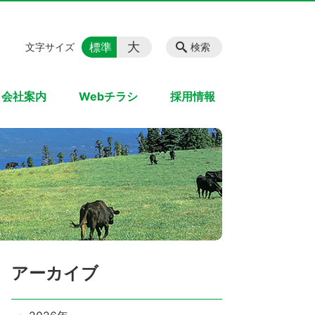
大
標準
文字サイズ
検索
会社案内
Webチラシ
採用情報
アーカイブ