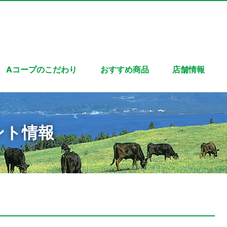
Aコープのこだわり
おすすめ商品
店舗情報
ント情報