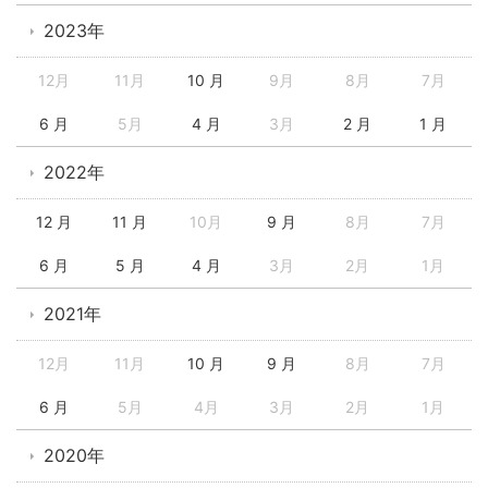
2023年
12月
11月
10 月
9月
8月
7月
6 月
5月
4 月
3月
2 月
1 月
2022年
12 月
11 月
10月
9 月
8月
7月
6 月
5 月
4 月
3月
2月
1月
2021年
12月
11月
10 月
9 月
8月
7月
6 月
5月
4月
3月
2月
1月
2020年