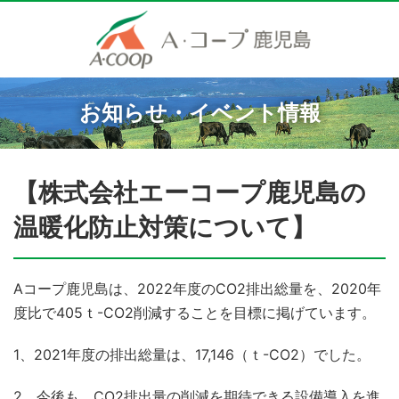
お知らせ・イベント情報
【株式会社エーコープ鹿児島の
温暖化防止対策について】
Aコープ鹿児島は、2022年度のCO2排出総量を、2020年
度比で405ｔ-CO2削減することを目標に掲げています。
1、2021年度の排出総量は、17,146（ｔ-CO2）でした。
2、今後も、CO2排出量の削減を期待できる設備導入を進