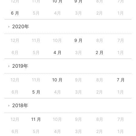
12月
11月
10 月
9 月
8月
7月
6 月
5月
4月
3月
2月
1月
2020年
12月
11月
10月
9 月
8月
7月
6月
5月
4 月
3月
2 月
1月
2019年
12月
11月
10 月
9月
8月
7 月
6月
5 月
4月
3月
2月
1月
2018年
12月
11 月
10月
9月
8月
7月
6月
5月
4月
3月
2月
1月