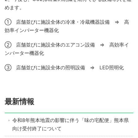
めます。
① 店舗並びに施設全体の冷凍・冷蔵機器設備 ⇒ 高
効率インバーター機器化
② 店舗並びに施設全体のエアコン設備 ⇒ 高効率イ
ンバーター機器化
③ 店舗並びに施設全体の照明設備 ⇒ LED照明化
最新情報
令和8年熊本地震の影響に伴う「味の宅配便」熊本県
向け受付終了について