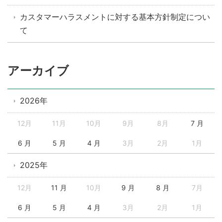
カスタマーハラスメントに対する基本方針制定につい
て
アーカイブ
2026年
12月
11月
10月
9月
8月
7 月
6 月
5 月
4 月
3月
2月
1月
2025年
12月
11 月
10月
9 月
8 月
7月
6 月
5 月
4 月
3月
2月
1月