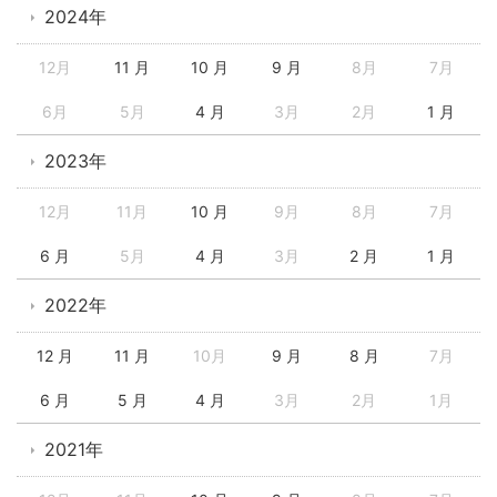
2024年
12月
11 月
10 月
9 月
8月
7月
6月
5月
4 月
3月
2月
1 月
2023年
12月
11月
10 月
9月
8月
7月
6 月
5月
4 月
3月
2 月
1 月
2022年
12 月
11 月
10月
9 月
8 月
7月
6 月
5 月
4 月
3月
2月
1月
2021年