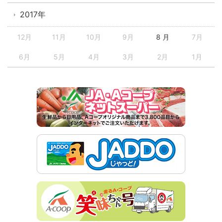
2017年
12月
11月
10月
9月
8 月
7月
6月
5月
4月
3月
2月
1月