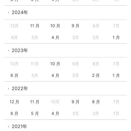
2024年
12月
11 月
10 月
9 月
8月
7月
6月
5月
4 月
3月
2月
1 月
2023年
12月
11月
10 月
9月
8月
7月
6 月
5月
4 月
3月
2 月
1 月
2022年
12 月
11 月
10月
9 月
8 月
7月
6 月
5 月
4 月
3月
2月
1月
2021年