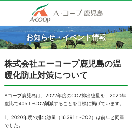
お知らせ・イベント情報
株式会社エーコープ鹿児島の温
暖化防止対策について
Aコープ鹿児島は、2022年度のCO2排出総量を、2020年
度比で405ｔ-CO2削減することを目標に掲げています。
1、2020年度の排出総量（16,391ｔ-CO2）は前年と同量
でした。