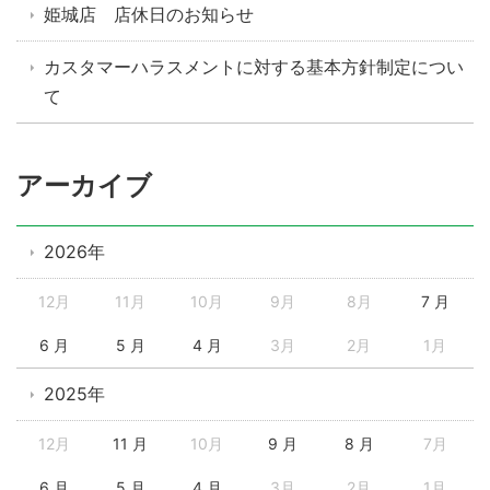
姫城店 店休日のお知らせ
カスタマーハラスメントに対する基本方針制定につい
て
アーカイブ
2026年
12月
11月
10月
9月
8月
7 月
6 月
5 月
4 月
3月
2月
1月
2025年
12月
11 月
10月
9 月
8 月
7月
6 月
5 月
4 月
3月
2月
1月