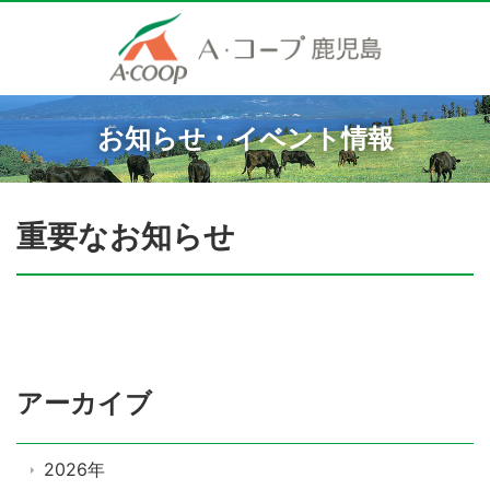
お知らせ・イベント情報
重要なお知らせ
アーカイブ
2026年